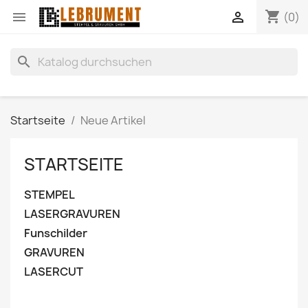
shopping_cart


(0)
search
Startseite
Neue Artikel
STARTSEITE
STEMPEL
LASERGRAVUREN
Funschilder
GRAVUREN
LASERCUT